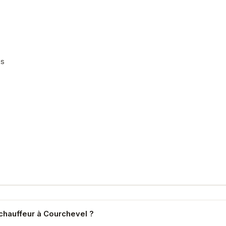
es
e chauffeur à Courchevel ?