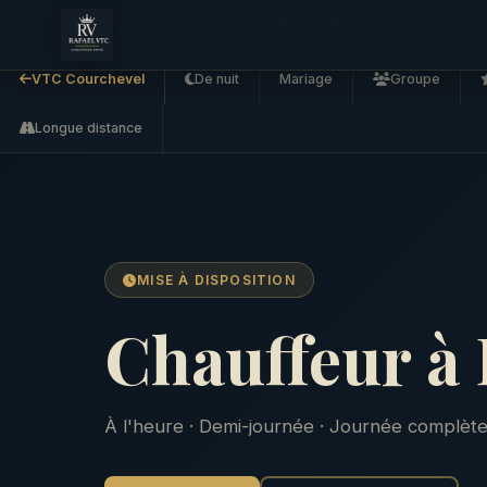
Accueil
VTC Courchevel
Mise à disposition
VTC Courchevel
De nuit
Mariage
Groupe
Longue distance
MISE À DISPOSITION
Chauffeur à 
À l'heure · Demi-journée · Journée complète