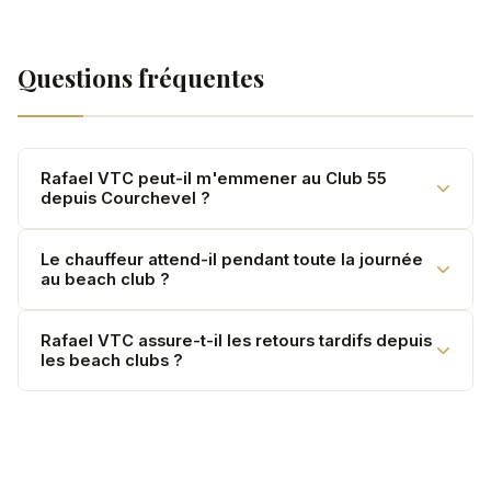
Questions fréquentes
Rafael VTC peut-il m'emmener au Club 55
depuis Courchevel ?
Oui. Club 55 à Pampelonne, Nikki Beach, Eden Roc et
Le chauffeur attend-il pendant toute la journée
au beach club ?
tous les beach clubs sont desservis.
Oui, en mise à disposition. Ou retour à l'heure
Rafael VTC assure-t-il les retours tardifs depuis
les beach clubs ?
convenue — selon votre choix.
Oui, 24h/24. Majoration +20% après 22h.