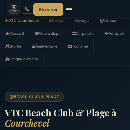
Accueil
VTC Courchevel
VTC Beach Club & Plage
Réserver
VTC Courchevel
De nuit
Mariage
Groupe
Classe S
Mise à dispo.
Corporate
Aéroport
Soirée
Anniversaire
Tourisme
Longue distance
BEACH CLUB & PLAGE
VTC Beach Club & Plage à
Courchevel