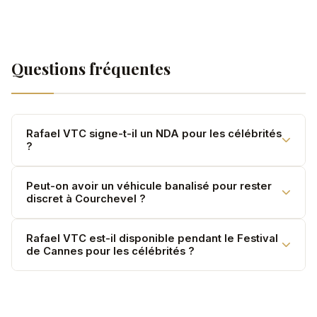
Questions fréquentes
Rafael VTC signe-t-il un NDA pour les célébrités
?
Oui, systématiquement. Aucune information sur
Peut-on avoir un véhicule banalisé pour rester
discret à Courchevel ?
l'identité ou les déplacements de nos clients n'est
divulguée.
Oui. Véhicule sans logo ni indication — discrétion
Rafael VTC est-il disponible pendant le Festival
de Cannes pour les célébrités ?
absolue selon votre demande.
Oui. C'est l'une de nos périodes d'activité principale
pour ce type de service.