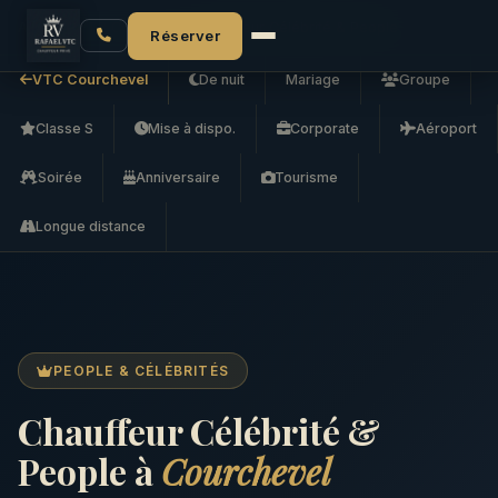
Accueil
VTC Courchevel
Chauffeur Célébrité & People
Réserver
VTC Courchevel
De nuit
Mariage
Groupe
Classe S
Mise à dispo.
Corporate
Aéroport
Soirée
Anniversaire
Tourisme
Longue distance
PEOPLE & CÉLÉBRITÉS
Chauffeur Célébrité &
People à
Courchevel