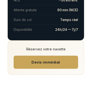
NCE
~30 km env.
Attente gratuite
60 min (NCE)
Suivi de vol
Temps réel
Disponibilité
24h/24 — 7j/7
Réservez votre navette
Devis immédiat