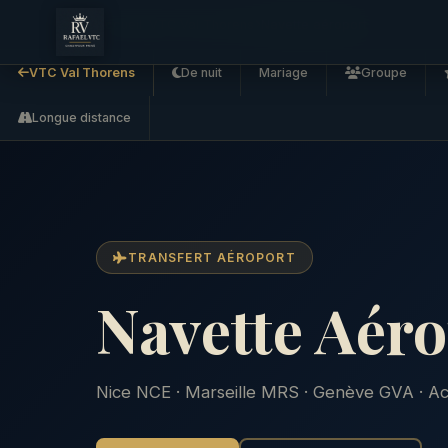
Accueil
VTC Val Thorens
Navette aéroport
VTC Val Thorens
De nuit
Mariage
Groupe
Longue distance
TRANSFERT AÉROPORT
Navette Aér
Nice NCE · Marseille MRS · Genève GVA · Accu