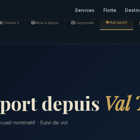
Services
Flotte
Destin
Aéroport
Classe S
Mise à dispo.
Corporate
oport depuis
Val 
eil nominatif · Suivi de vol