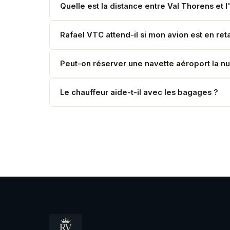
Quelle est la distance entre Val Thorens et 
La distance entre Val Thorens et l'aéroport de N
Rafael VTC attend-il si mon avion est en ret
de sécurité pour garantir votre embarquement.
Oui. Votre chauffeur suit votre vol en temps réel
Peut-on réserver une navette aéroport la nu
tarif horaire.
Oui, 24h/24. Une majoration nocturne de 20 % s'
Le chauffeur aide-t-il avec les bagages ?
Absolument. Votre chauffeur charge et décharge v