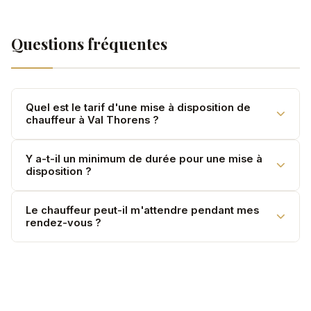
Questions fréquentes
Quel est le tarif d'une mise à disposition de
chauffeur à Val Thorens ?
La mise à disposition est facturée sur devis selon la
Y a-t-il un minimum de durée pour une mise à
disposition ?
durée, le véhicule et l'itinéraire. Le minimum est de 2
heures. Contactez-nous pour un devis personnalisé.
Oui, la durée minimale est de 2 heures. Au-delà, vous
Le chauffeur peut-il m'attendre pendant mes
rendez-vous ?
pouvez réserver à la demi-journée (4h), à la journée
(8h) ou pour plusieurs jours consécutifs.
Absolument. Le temps d'attente est inclus dans la
mise à disposition. Votre chauffeur reste à votre
disposition tout au long de la période réservée.