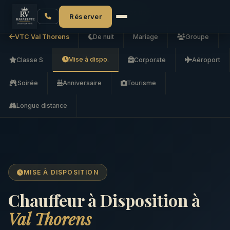
Accueil
VTC Val Thorens
Mise à disposition
Réserver
VTC Val Thorens
De nuit
Mariage
Groupe
Mise à dispo.
Classe S
Corporate
Aéroport
Soirée
Anniversaire
Tourisme
Longue distance
MISE À DISPOSITION
Chauffeur à Disposition à
Val Thorens